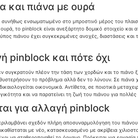
ια και πιάνα με ουρά
αι συνήθως ενσωματωμένο στο μπροστινό μέρος του πλαισί
υρά, το pinblock είναι ανεξάρτητο δομικό στοιχείο και α
ύπος πιάνου έχει συγκεκριμένες ανοχές, διαστάσεις και τ
ή pinblock και πότε όχι
 δεν συγκρατούν πλέον την τάση των χορδών και το πιάνο 
αθυστερήσουν το πρόβλημα αλλά δεν το λύνουν. Σε πιάνα 
καιολογείται οικονομικά. Αντίθετα, σε ποιοτικά μεταχειρ
ικότητα και να παρατείνει τη ζωή του πιάνου για πολλές 
αι για αλλαγή pinblock
ι περιλαμβάνει σχεδόν πλήρη αποσυναρμολόγηση του πιάνου
ντικαθίσταται με νέο, κατασκευασμένο με ακρίβεια χιλιοσ
χρι να σταθεροποιηθεί το όργανο. Πρόκειται για εργασία 