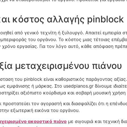
και κόστος αλλαγής pinblock
οιηθεί από γενικό τεχνίτη ή ξυλουργό. Απαιτεί εμπειρία 
υμπεριφοράς του οργάνου. Το κόστος μιας τέτοιας επέμβα
ν χρόνο εργασίας. Για τον λόγο αυτό, κάθε απόφαση πρέπε
αξία μεταχειρισμένου πιάνου
σταση του pinblock είναι καθοριστικός παράγοντας αξία
ως εμφάνισης ή μάρκας. Στο usedpianos.gr δίνουμε ιδιαίτ
οστηρίξει αξιόπιστο κούρδισμα και σοβαρή μουσική χρήση
προστατεύει τον αγοραστή και διασφαλίζει ότι η επένδυσ
στην εξωτερική εικόνα του οργάνου.
αχειρισμένο ακουστικό πιάνο
με σιγουριά και τεχνική δι